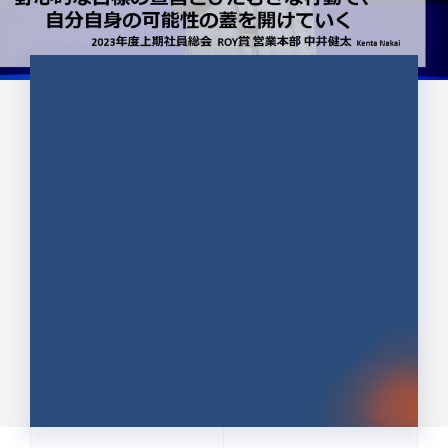
CULTURE 37
野心的な目標の宣言とひたむきな
行動で、自分自身の可能性の蓋を
開けていく ｜2023年度上期社...
中井 健太（なかい けんた）（PR TIMES 第二営業本
部副部長）
DATE:2024.01.17
セールス
新卒 総合職
社員インタビュー
PR TIMES