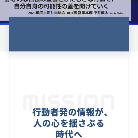
CULTURE 37
野心的な目標の宣言とひたむきな
行動で、自分自身の可能性の蓋を
開けていく ｜2023年度上期社...
中井 健太（なかい けんた）（PR TIMES 第二営業本
部副部長）
DATE:2024.01.17
セールス
新卒 総合職
社員インタビュー
PR TIMES