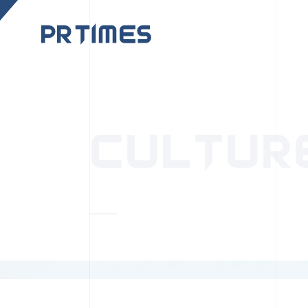
CORPORATE SITE
CULTUR
PR TIMESの行動者た