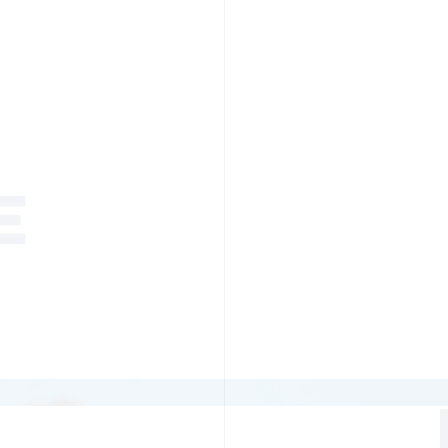
PR TIMESの想い
カルチャー
事業内容
ニュース
E
ちや文化