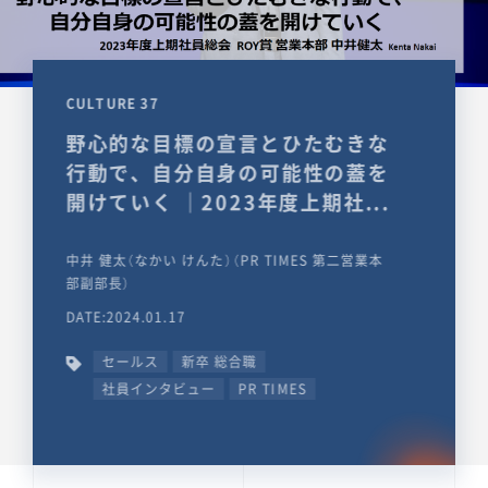
CULTURE 37
野心的な目標の宣言とひたむきな
行動で、自分自身の可能性の蓋を
開けていく ｜2023年度上期社...
中井 健太（なかい けんた）（PR TIMES 第二営業本
部副部長）
DATE:2024.01.17
セールス
新卒 総合職
社員インタビュー
PR TIMES