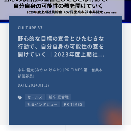
CULTURE 37
野心的な目標の宣言とひたむきな
行動で、自分自身の可能性の蓋を
開けていく ｜2023年度上期社...
中井 健太（なかい けんた）（PR TIMES 第二営業本
部副部長）
DATE:2024.01.17
セールス
新卒 総合職
社員インタビュー
PR TIMES