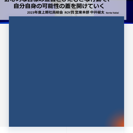
CULTURE 37
野心的な目標の宣言とひたむきな
行動で、自分自身の可能性の蓋を
開けていく ｜2023年度上期社...
中井 健太（なかい けんた）（PR TIMES 第二営業本
部副部長）
DATE:2024.01.17
セールス
新卒 総合職
社員インタビュー
PR TIMES