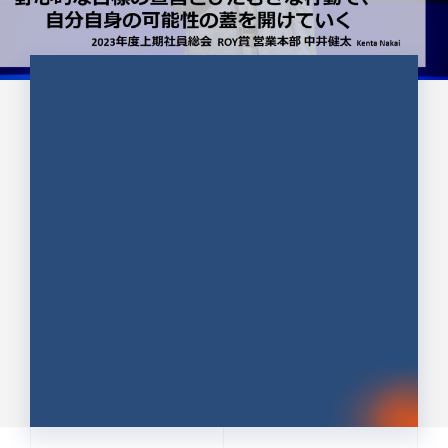
CULTURE 37
野心的な目標の宣言とひたむきな
行動で、自分自身の可能性の蓋を
開けていく ｜2023年度上期社...
中井 健太（なかい けんた）（PR TIMES 第二営業本
部副部長）
DATE:2024.01.17
セールス
新卒 総合職
社員インタビュー
PR TIMES