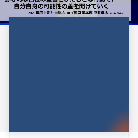
CULTURE 37
野心的な目標の宣言とひたむきな
行動で、自分自身の可能性の蓋を
開けていく ｜2023年度上期社...
中井 健太（なかい けんた）（PR TIMES 第二営業本
部副部長）
DATE:2024.01.17
セールス
新卒 総合職
社員インタビュー
PR TIMES