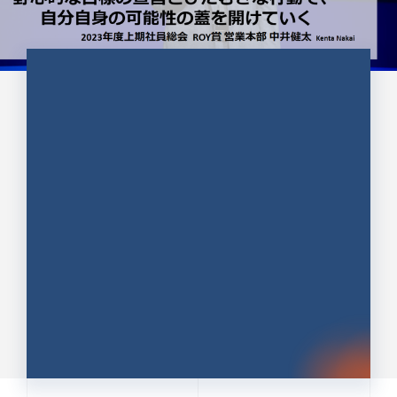
CULTURE 37
野心的な目標の宣言とひたむきな
行動で、自分自身の可能性の蓋を
開けていく ｜2023年度上期社...
中井 健太（なかい けんた）（PR TIMES 第二営業本
部副部長）
DATE:2024.01.17
セールス
新卒 総合職
社員インタビュー
PR TIMES