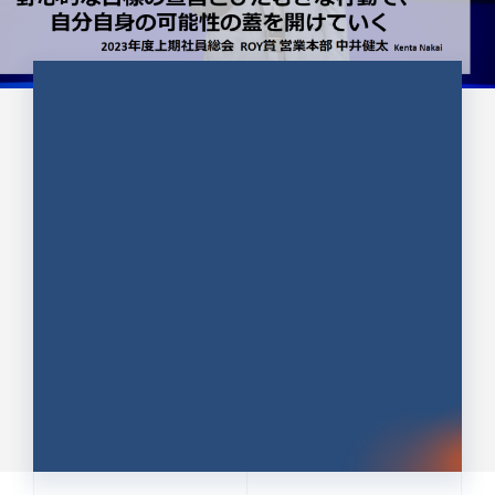
CULTURE 37
野心的な目標の宣言とひたむきな
行動で、自分自身の可能性の蓋を
開けていく ｜2023年度上期社...
中井 健太（なかい けんた）（PR TIMES 第二営業本
部副部長）
DATE:2024.01.17
セールス
新卒 総合職
社員インタビュー
PR TIMES