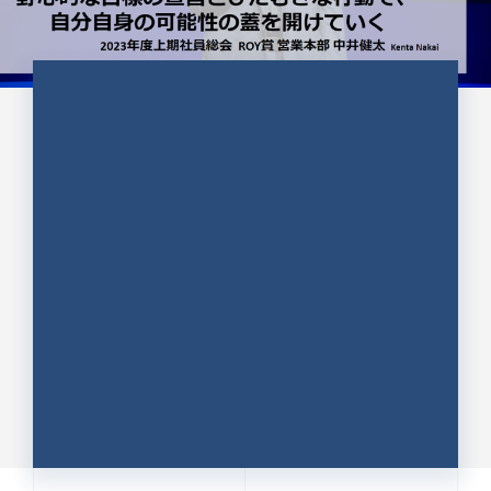
CULTURE 37
野心的な目標の宣言とひたむきな
行動で、自分自身の可能性の蓋を
開けていく ｜2023年度上期社...
中井 健太（なかい けんた）（PR TIMES 第二営業本
部副部長）
DATE:2024.01.17
セールス
新卒 総合職
社員インタビュー
PR TIMES