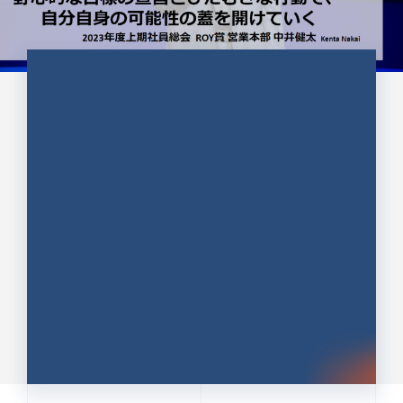
CULTURE 37
野心的な目標の宣言とひたむきな
行動で、自分自身の可能性の蓋を
開けていく ｜2023年度上期社...
中井 健太（なかい けんた）（PR TIMES 第二営業本
部副部長）
DATE:2024.01.17
セールス
新卒 総合職
社員インタビュー
PR TIMES