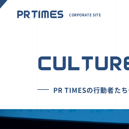
CORPORATE SITE
CULTUR
PR TIMESの行動者た