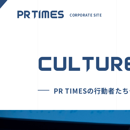
CORPORATE SITE
CULTUR
PR TIMESの行動者た