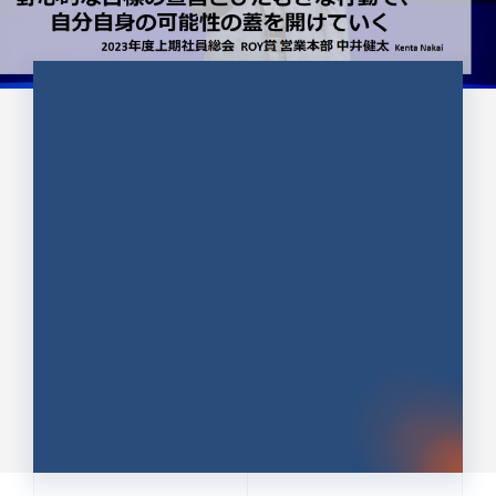
CULTURE 37
野心的な目標の宣言とひたむきな
行動で、自分自身の可能性の蓋を
開けていく ｜2023年度上期社...
中井 健太（なかい けんた）（PR TIMES 第二営業本
部副部長）
DATE:2024.01.17
セールス
新卒 総合職
社員インタビュー
PR TIMES