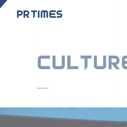
CORPORATE SITE
CULTUR
PR TIMESの行動者た