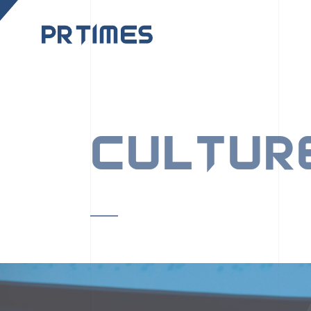
CORPORATE SITE
CULTUR
PR TIMESの行動者た