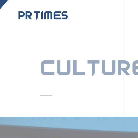
CORPORATE SITE
CULTUR
PR TIMESの行動者た