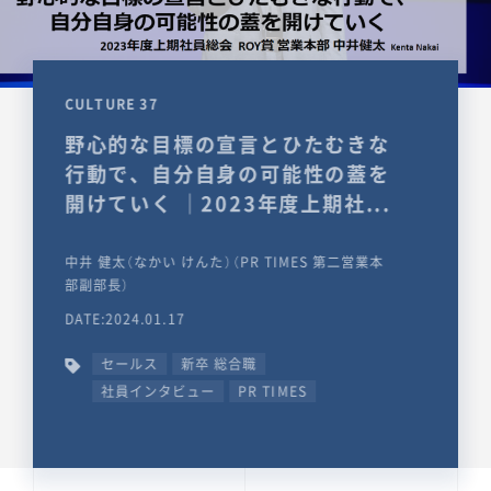
CULTURE 37
野心的な目標の宣言とひたむきな
行動で、自分自身の可能性の蓋を
開けていく ｜2023年度上期社...
中井 健太（なかい けんた）（PR TIMES 第二営業本
部副部長）
DATE:2024.01.17
セールス
新卒 総合職
社員インタビュー
PR TIMES