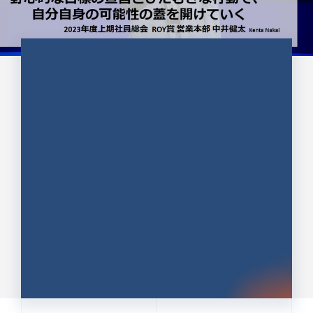
CULTURE 37
野心的な目標の宣言とひたむきな
行動で、自分自身の可能性の蓋を
開けていく ｜2023年度上期社...
中井 健太（なかい けんた）（PR TIMES 第二営業本
部副部長）
DATE:2024.01.17
セールス
新卒 総合職
社員インタビュー
PR TIMES