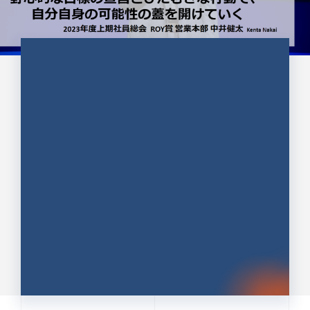
CULTURE 37
野心的な目標の宣言とひたむきな
行動で、自分自身の可能性の蓋を
開けていく ｜2023年度上期社...
中井 健太（なかい けんた）（PR TIMES 第二営業本
部副部長）
DATE:2024.01.17
セールス
新卒 総合職
社員インタビュー
PR TIMES