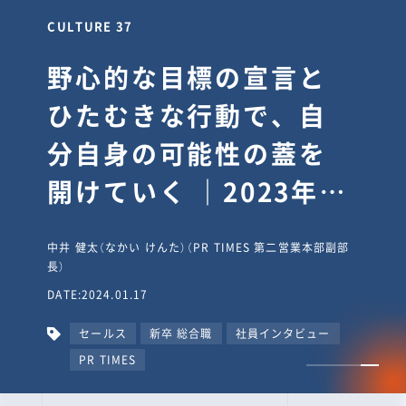
CULTURE 37
野心的な目標の宣言と
ひたむきな行動で、自
分自身の可能性の蓋を
開けていく ｜2023年度
上期社員総会受賞イン
中井 健太（なかい けんた）（PR TIMES 第二営業本部副部
タビュー #PR
長）
DATE:2024.01.17
TIMESな人たち
セールス
新卒 総合職
社員インタビュー
PR TIMES