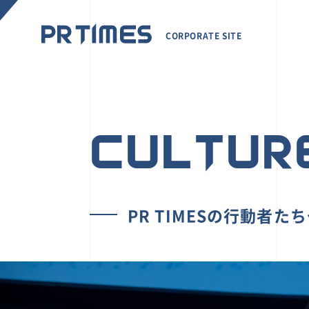
CORPORATE SITE
CULTUR
PR TIMESの行動者た