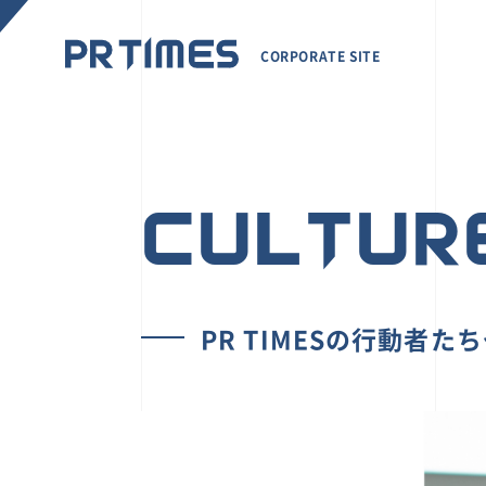
CORPORATE SITE
CULTUR
PR TIMESの行動者た