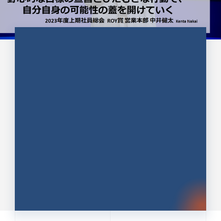
CULTURE 37
野心的な目標の宣言とひたむきな
行動で、自分自身の可能性の蓋を
開けていく ｜2023年度上期社...
中井 健太（なかい けんた）（PR TIMES 第二営業本
部副部長）
DATE:2024.01.17
セールス
新卒 総合職
社員インタビュー
PR TIMES