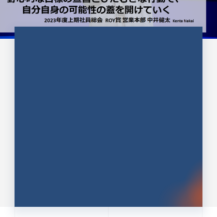
CULTURE 37
野心的な目標の宣言とひたむきな
行動で、自分自身の可能性の蓋を
開けていく ｜2023年度上期社...
中井 健太（なかい けんた）（PR TIMES 第二営業本
部副部長）
DATE:2024.01.17
セールス
新卒 総合職
社員インタビュー
PR TIMES