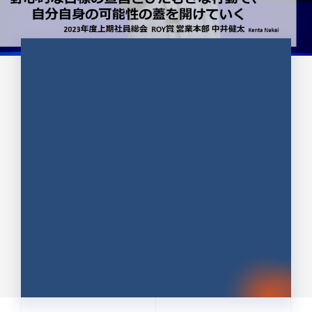
CULTURE 37
野心的な目標の宣言とひたむきな
行動で、自分自身の可能性の蓋を
開けていく ｜2023年度上期社...
中井 健太（なかい けんた）（PR TIMES 第二営業本
部副部長）
DATE:2024.01.17
セールス
新卒 総合職
社員インタビュー
PR TIMES