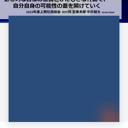
CULTURE 37
野心的な目標の宣言とひたむきな
行動で、自分自身の可能性の蓋を
開けていく ｜2023年度上期社...
中井 健太（なかい けんた）（PR TIMES 第二営業本
部副部長）
DATE:2024.01.17
セールス
新卒 総合職
社員インタビュー
PR TIMES