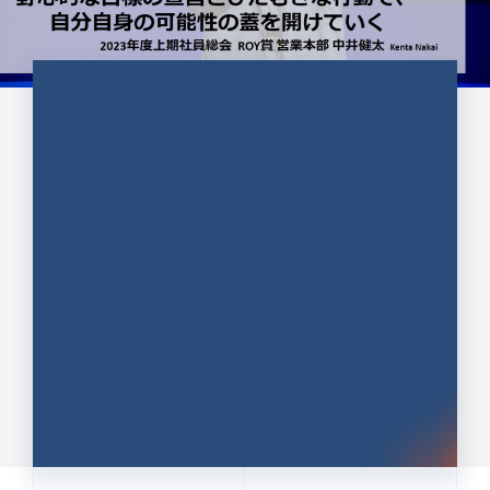
CULTURE 37
野心的な目標の宣言とひたむきな
行動で、自分自身の可能性の蓋を
開けていく ｜2023年度上期社...
中井 健太（なかい けんた）（PR TIMES 第二営業本
部副部長）
DATE:2024.01.17
セールス
新卒 総合職
社員インタビュー
PR TIMES