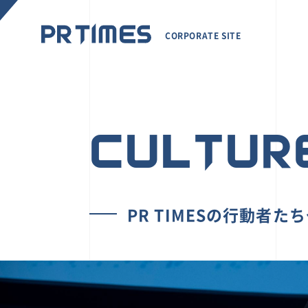
CORPORATE SITE
CULTUR
PR TIMESの行動者た