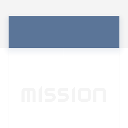
MISSION
行動者発の情報が、
人の心を揺さぶる
時代へ