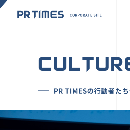
CORPORATE SITE
CULTUR
PR TIMESの行動者た