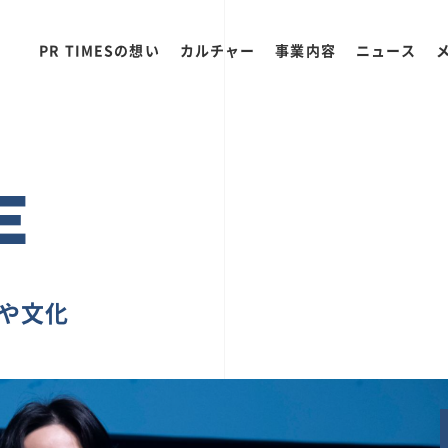
PR TIMESの想い
カルチャー
事業内容
ニュース
E
ちや文化