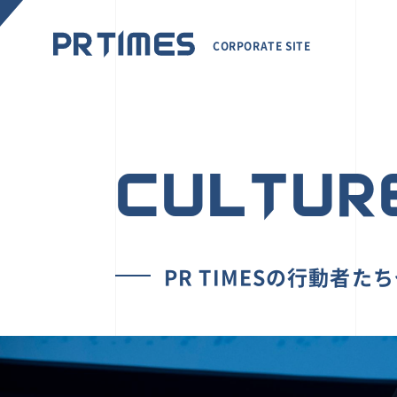
CORPORATE SITE
CULTUR
PR TIMESの行動者た