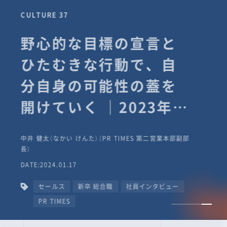
CULTURE 37
野心的な目標の宣言と
ひたむきな行動で、自
分自身の可能性の蓋を
開けていく ｜2023年度
上期社員総会受賞イン
中井 健太（なかい けんた）（PR TIMES 第二営業本部副部
タビュー #PR
長）
DATE:2024.01.17
TIMESな人たち
セールス
新卒 総合職
社員インタビュー
PR TIMES