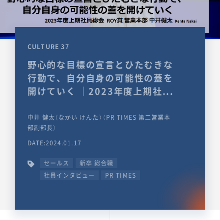
CULTURE 37
野心的な目標の宣言とひたむきな
行動で、自分自身の可能性の蓋を
開けていく ｜2023年度上期社...
中井 健太（なかい けんた）（PR TIMES 第二営業本
部副部長）
DATE:2024.01.17
セールス
新卒 総合職
社員インタビュー
PR TIMES