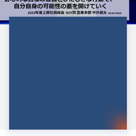
CULTURE 37
野心的な目標の宣言とひたむきな
行動で、自分自身の可能性の蓋を
開けていく ｜2023年度上期社...
中井 健太（なかい けんた）（PR TIMES 第二営業本
部副部長）
DATE:2024.01.17
セールス
新卒 総合職
社員インタビュー
PR TIMES