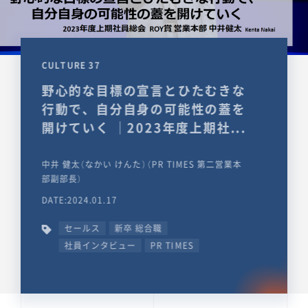
CULTURE 37
野心的な目標の宣言とひたむきな
行動で、自分自身の可能性の蓋を
開けていく ｜2023年度上期社...
中井 健太（なかい けんた）（PR TIMES 第二営業本
部副部長）
DATE:2024.01.17
セールス
新卒 総合職
社員インタビュー
PR TIMES