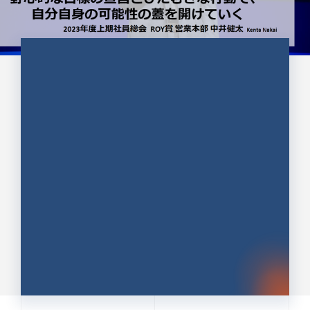
CULTURE 37
野心的な目標の宣言とひたむきな
行動で、自分自身の可能性の蓋を
開けていく ｜2023年度上期社...
中井 健太（なかい けんた）（PR TIMES 第二営業本
部副部長）
DATE:2024.01.17
セールス
新卒 総合職
社員インタビュー
PR TIMES