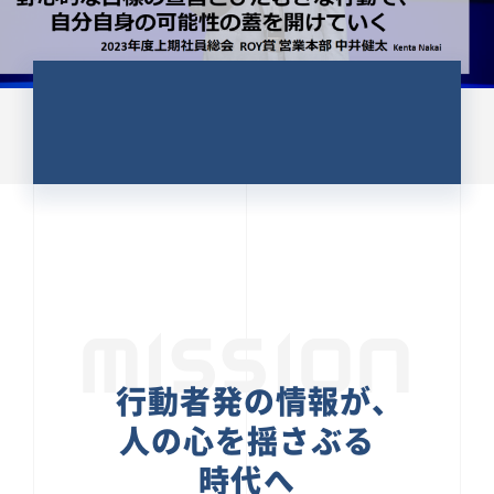
CULTURE 37
野心的な目標の宣言とひたむきな
行動で、自分自身の可能性の蓋を
開けていく ｜2023年度上期社...
中井 健太（なかい けんた）（PR TIMES 第二営業本
部副部長）
DATE:2024.01.17
セールス
新卒 総合職
社員インタビュー
PR TIMES