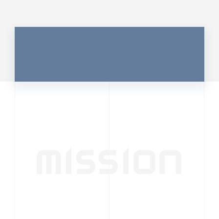
MISSION
行動者発の情報が、
人の心を揺さぶる
時代へ