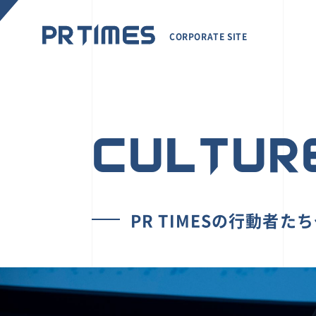
CORPORATE SITE
CULTUR
PR TIMESの行動者た