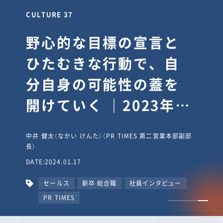
CULTURE 30
逆境では自分のスタン
スを変え“予想を裏切
り、期待を超える”【真
輔塾・前編】
山田真輔（やまだ しんすけ）（執行役員 兼 Jooto事業部
長）
DATE:2023.09.08
カルチャー
CxO
キャリア入社
Jooto