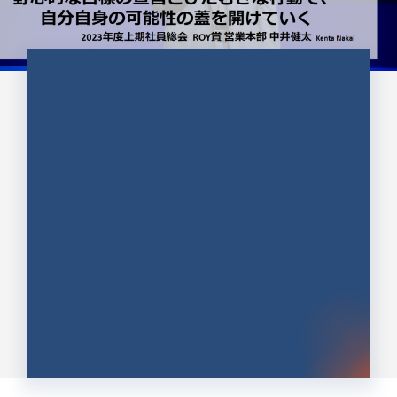
CULTURE 37
野心的な目標の宣言とひたむきな
行動で、自分自身の可能性の蓋を
開けていく ｜2023年度上期社...
中井 健太（なかい けんた）（PR TIMES 第二営業本
部副部長）
DATE:2024.01.17
セールス
新卒 総合職
社員インタビュー
PR TIMES