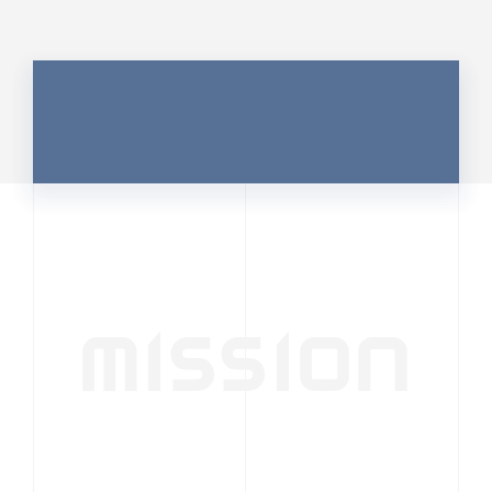
MISSION
行動者発の情報が、
人の心を揺さぶる
時代へ