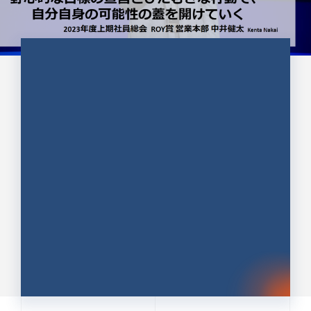
CULTURE 37
野心的な目標の宣言とひたむきな
行動で、自分自身の可能性の蓋を
開けていく ｜2023年度上期社...
中井 健太（なかい けんた）（PR TIMES 第二営業本
部副部長）
DATE:2024.01.17
セールス
新卒 総合職
社員インタビュー
PR TIMES