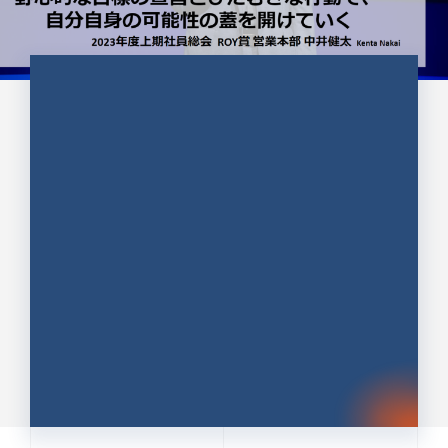
CULTURE 37
野心的な目標の宣言とひたむきな
行動で、自分自身の可能性の蓋を
開けていく ｜2023年度上期社...
中井 健太（なかい けんた）（PR TIMES 第二営業本
部副部長）
DATE:2024.01.17
セールス
新卒 総合職
社員インタビュー
PR TIMES