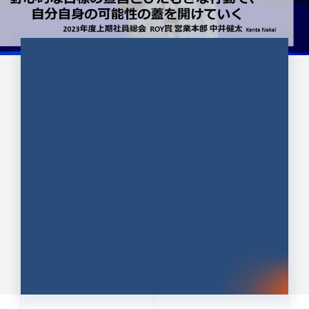
CULTURE 37
野心的な目標の宣言とひたむきな
行動で、自分自身の可能性の蓋を
開けていく ｜2023年度上期社...
中井 健太（なかい けんた）（PR TIMES 第二営業本
部副部長）
DATE:2024.01.17
セールス
新卒 総合職
社員インタビュー
PR TIMES