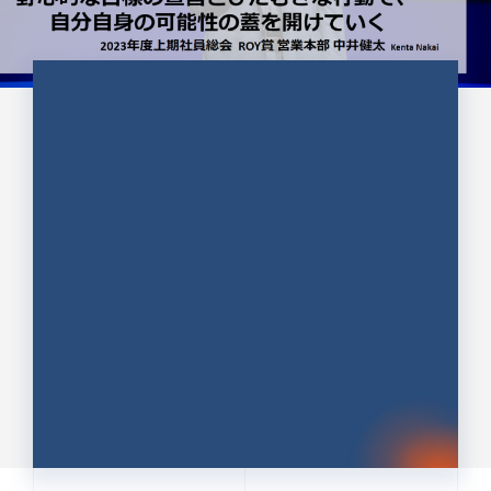
CULTURE 37
野心的な目標の宣言とひたむきな
行動で、自分自身の可能性の蓋を
開けていく ｜2023年度上期社...
中井 健太（なかい けんた）（PR TIMES 第二営業本
部副部長）
DATE:2024.01.17
セールス
新卒 総合職
社員インタビュー
PR TIMES