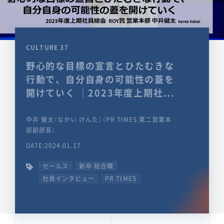
CULTURE 37
野心的な目標の宣言とひたむきな
行動で、自分自身の可能性の蓋を
開けていく ｜2023年度上期社...
中井 健太（なかい けんた）（PR TIMES 第二営業本
部副部長）
DATE:2024.01.17
セールス
新卒 総合職
社員インタビュー
PR TIMES