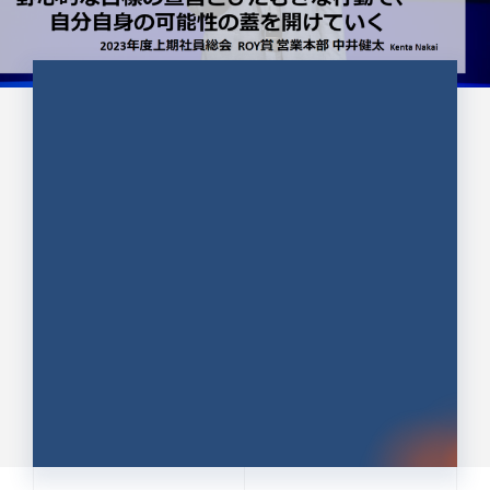
CULTURE 37
野心的な目標の宣言とひたむきな
行動で、自分自身の可能性の蓋を
開けていく ｜2023年度上期社...
中井 健太（なかい けんた）（PR TIMES 第二営業本
部副部長）
DATE:2024.01.17
セールス
新卒 総合職
社員インタビュー
PR TIMES