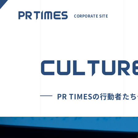
CORPORATE SITE
CULTUR
PR TIMESの行動者た