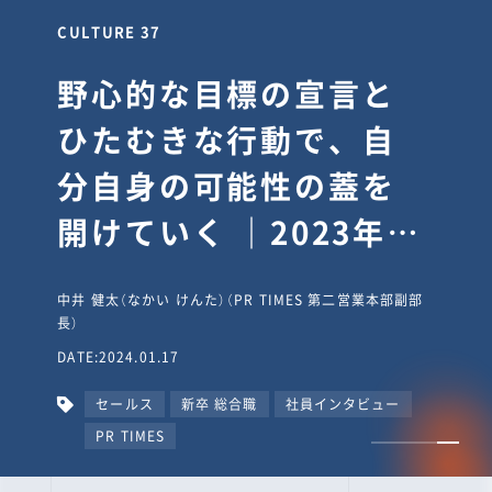
CULTURE 37
野心的な目標の宣言と
ひたむきな行動で、自
分自身の可能性の蓋を
開けていく ｜2023年度
上期社員総会受賞イン
中井 健太（なかい けんた）（PR TIMES 第二営業本部副部
タビュー #PR
長）
DATE:2024.01.17
TIMESな人たち
セールス
新卒 総合職
社員インタビュー
PR TIMES