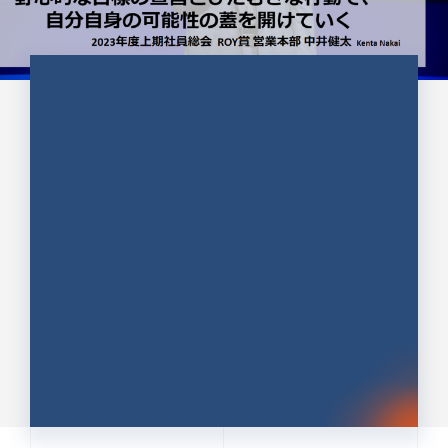
CULTURE 37
野心的な目標の宣言とひたむきな
行動で、自分自身の可能性の蓋を
開けていく ｜2023年度上期社...
中井 健太（なかい けんた）（PR TIMES 第二営業本
部副部長）
DATE:2024.01.17
セールス
新卒 総合職
社員インタビュー
PR TIMES