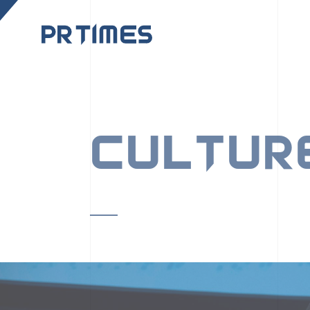
CORPORATE SITE
CULTUR
PR TIMESの行動者た